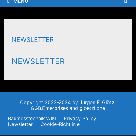
MENÜ
NEWSLETTER
NEWSLETTER
Copyright 2022-2024 by Jürgen F. Glötzl
GGB.Enterprises and gloetzl.one
Baumesstechnik.WIKI
Privacy Policy
Newsletter
Cookie-Richtlinie