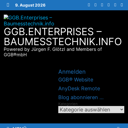
Zurück
9. August 2026
zum
MENÜ
Inhalt
GGB.ENTERPRISES –
BAUMESSTECHNIK.INFO
Powered by Jürgen F. Glötzl and Members of
GGB®mbH
Anmelden
GGB® Website
AnyDesk Remote
Blog abonnieren …
Kategorien