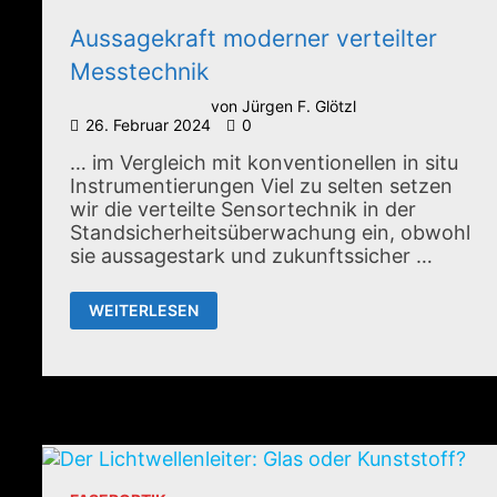
Aussagekraft moderner verteilter
Messtechnik
von
Jürgen F. Glötzl
26. Februar 2024
0
… im Vergleich mit konventionellen in situ
Instrumentierungen Viel zu selten setzen
wir die verteilte Sensortechnik in der
Standsicherheitsüberwachung ein, obwohl
sie aussagestark und zukunftssicher …
AUSSAGEKRAFT
WEITERLESEN
MODERNER
VERTEILTER
MESSTECHNIK