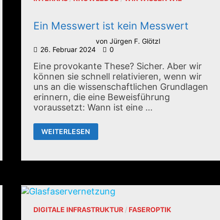
Ein Messwert ist kein Messwert
von
Jürgen F. Glötzl
26. Februar 2024
0
Eine provokante These? Sicher. Aber wir
können sie schnell relativieren, wenn wir
uns an die wissenschaftlichen Grundlagen
erinnern, die eine Beweisführung
voraussetzt: Wann ist eine …
EIN
WEITERLESEN
MESSWERT
IST
KEIN
MESSWERT
DIGITALE INFRASTRUKTUR
/
FASEROPTIK