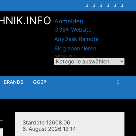
HNIK.INFO
Anmelden
GGB® Website
AnyDesk Remote
Blog abonnieren …
Kategorien
BRANDS
GGB®
Stardate 12608.06
6. August 2026 12:14