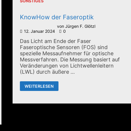
SONSTIGES
KnowHow der Faseroptik
von
Jürgen F. Glötzl
12. Januar 2024
0
Das Licht am Ende der Faser
Faseroptische Sensoren (FOS) sind
spezielle Messaufnehmer für optische
Messverfahren. Die Messung basiert auf
Veränderungen von Lichtwellenleitern
(LWL) durch äußere …
KNOWHOW
WEITERLESEN
DER
FASEROPTIK