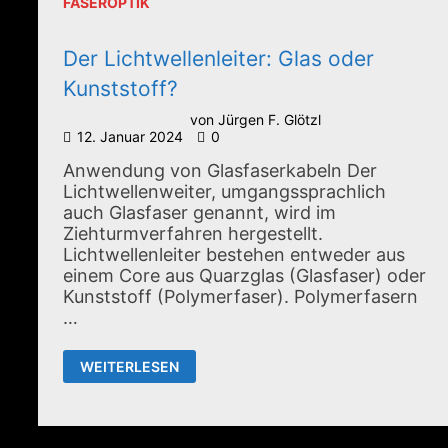
FASEROPTIK
Der Lichtwellenleiter: Glas oder
Kunststoff?
von
Jürgen F. Glötzl
12. Januar 2024
0
Anwendung von Glasfaserkabeln Der
Lichtwellenweiter, umgangssprachlich
auch Glasfaser genannt, wird im
Ziehturmverfahren hergestellt.
Lichtwellenleiter bestehen entweder aus
einem Core aus Quarzglas (Glasfaser) oder
Kunststoff (Polymerfaser). Polymerfasern
…
DER
WEITERLESEN
LICHTWELLENLEITER:
GLAS
ODER
KUNSTSTOFF?