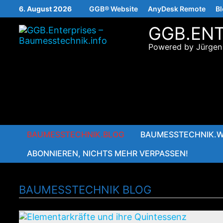
Zurück
6. August 2026
GGB® Website
AnyDesk Remote
B
zum
Inhalt
GGB.ENT
Powered by Jürgen
BAUMESSTECHNIK.BLOG
BAUMESSTECHNIK.W
ABONNIEREN, NICHTS MEHR VERPASSEN!
BAUMESSTECHNIK BLOG