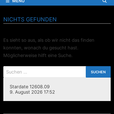
MENÜ
NICHTS GEFUNDEN
Es sieht so aus, als ob wir nicht das finden
konnten, wonach du gesucht hast.
Möglicherweise hilft eine Suche.
Suchen
nach:
Stardate 12608.09
9. August 2026 17:52