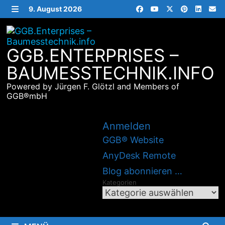
Zurück
9. August 2026
zum
MENÜ
Inhalt
GGB.ENTERPRISES –
BAUMESSTECHNIK.INFO
Powered by Jürgen F. Glötzl and Members of
GGB®mbH
Anmelden
GGB® Website
AnyDesk Remote
Blog abonnieren …
Kategorien