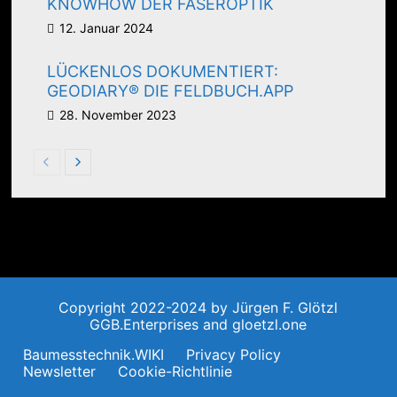
KNOWHOW DER FASEROPTIK
12. Januar 2024
LÜCKENLOS DOKUMENTIERT:
GEODIARY® DIE FELDBUCH.APP
28. November 2023
Copyright 2022-2024 by Jürgen F. Glötzl
GGB.Enterprises and gloetzl.one
Baumesstechnik.WIKI
Privacy Policy
Newsletter
Cookie-Richtlinie