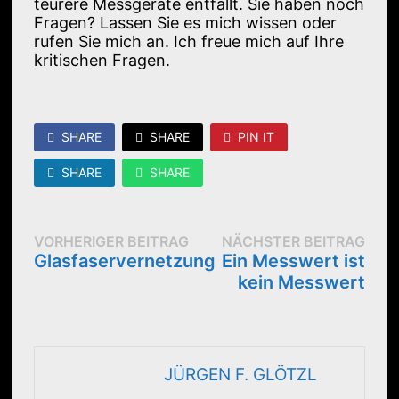
teurere Messgeräte entfällt. Sie haben noch
Fragen? Lassen Sie es mich wissen oder
rufen Sie mich an. Ich freue mich auf Ihre
kritischen Fragen.
SHARE
SHARE
PIN IT
SHARE
SHARE
BEITRAGSNAVIGATION
Vorheriger
Näc
VORHERIGER BEITRAG
NÄCHSTER BEITRAG
Beitrag:
Beit
Glasfaservernetzung
Ein Messwert ist
kein Messwert
JÜRGEN F. GLÖTZL