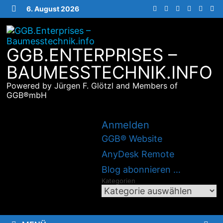
Zurück
6. August 2026
zum
MENÜ
Inhalt
GGB.ENTERPRISES –
BAUMESSTECHNIK.INFO
Powered by Jürgen F. Glötzl and Members of
GGB®mbH
Anmelden
GGB® Website
AnyDesk Remote
Blog abonnieren …
Kategorien