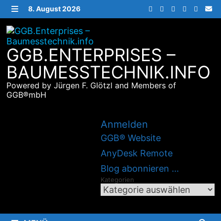
Zurück
8. August 2026
zum
MENÜ
Inhalt
GGB.ENTERPRISES –
BAUMESSTECHNIK.INFO
Powered by Jürgen F. Glötzl and Members of
GGB®mbH
Anmelden
GGB® Website
AnyDesk Remote
Blog abonnieren …
Kategorien