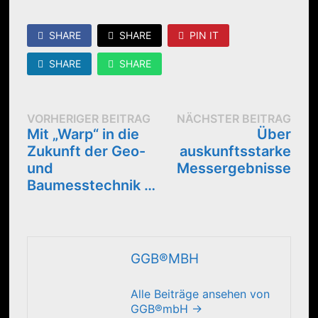
SHARE
SHARE
PIN IT
SHARE
SHARE
BEITRAGSNAVIGATION
Vorheriger
Näc
VORHERIGER BEITRAG
NÄCHSTER BEITRAG
Beitrag:
Beit
Mit „Warp“ in die
Über
Zukunft der Geo-
auskunftsstarke
und
Messergebnisse
Baumesstechnik …
GGB®MBH
Alle Beiträge ansehen von
GGB®mbH →