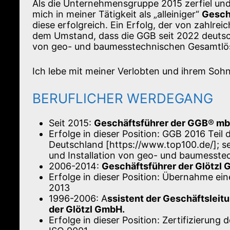
Als die Unternehmensgruppe 2015 zerfiel und 
mich in meiner Tätigkeit als „alleiniger“
Gesch
diese erfolgreich. Ein Erfolg, der von zahlr
dem Umstand, dass die GGB seit 2022 deutsche
von geo- und baumesstechnischen Gesamtlös
Ich lebe mit meiner Verlobten und ihrem Soh
BERUFLICHER WERDEGANG
Seit 2015:
Geschäftsführer der GGB
®
mb
Erfolge in dieser Position: GGB 2016 Tei
Deutschland [https://www.top100.de/]; se
und Installation von geo- und baumesst
2006-2014:
Geschäftsführer der Glötzl 
Erfolge in dieser Position: Übernahme e
2013
1996-2006: A
ssistent der Geschäftsleit
der Glötzl GmbH.
Erfolge in dieser Position: Zertifizieru