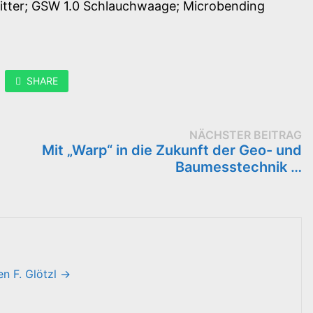
ter; GSW 1.0 Schlauchwaage; Microbending
SHARE
N
NÄCHSTER BEITRAG
Be
Mit „Warp“ in die Zukunft der Geo- und
Baumesstechnik …
en F. Glötzl →