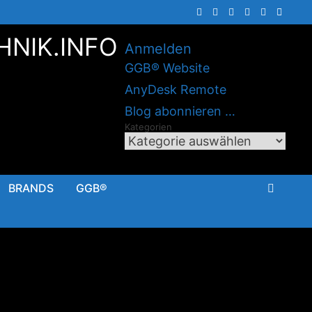
HNIK.INFO
Anmelden
GGB® Website
AnyDesk Remote
Blog abonnieren …
Kategorien
BRANDS
GGB®