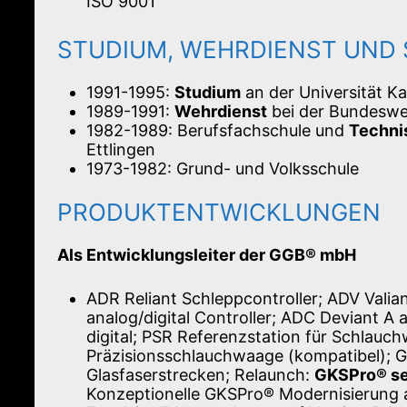
ISO 9001
STUDIUM, WEHRDIENST UND
1991-1995:
Studium
an der Universität K
1989-1991:
Wehrdienst
bei der Bundeswe
1982-1989: Berufsfachschule und
Techni
Ettlingen
1973-1982: Grund- und Volksschule
PRODUKTENTWICKLUNGEN
Als Entwicklungsleiter der GGB® mbH
ADR Reliant Schleppcontroller; ADV Valia
analog/digital Controller; ADC Deviant A
digital; PSR Referenzstation für Schlauc
Präzisionsschlauchwaage (kompatibel); G
Glasfaserstrecken; Relaunch:
GKSPro® se
Konzeptionelle GKSPro® Modernisierung 