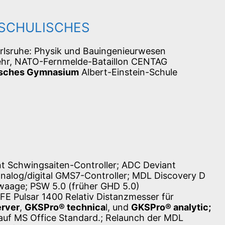
 SCHULISCHES
arlsruhe: Physik und Bauingenieurwesen
hr, NATO-Fernmelde-Bataillon CENTAG
sches Gymnasium
Albert-Einstein-Schule
nt Schwingsaiten-Controller; ADC Deviant
 analog/digital GMS7-Controller; MDL Discovery D
hwaage; PSW 5.0 (früher GHD 5.0)
FE Pulsar 1400 Relativ Distanzmesser für
rver
,
GKSPro® technica
l, und
GKSPro® analytic;
auf MS Office Standard.; Relaunch der MDL