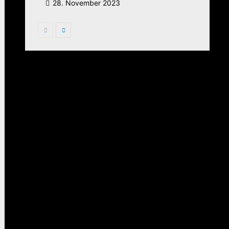
28. November 2023
ächster
itrag: