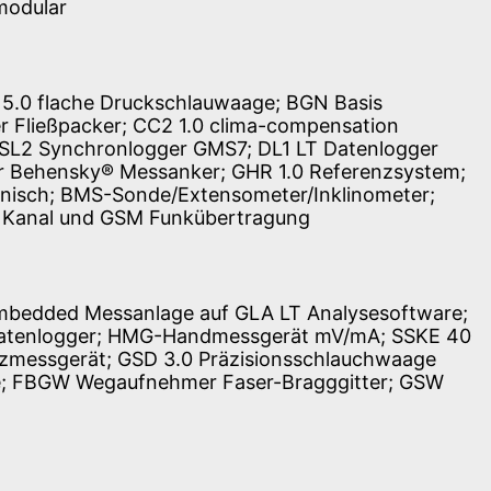
modular
5.0 flache Druckschlauwaage; BGN Basis
 Fließpacker; CC2 1.0 clima-compensation
 SL2 Synchronlogger GMS7; DL1 LT Datenlogger
r Behensky® Messanker; GHR 1.0 Referenzsystem;
nisch; BMS-Sonde/Extensometer/Inklinometer;
2 Kanal und GSM Funkübertragung
embedded Messanlage auf GLA LT Analysesoftware;
atenlogger; HMG-Handmessgerät mV/mA; SSKE 40
zmessgerät; GSD 3.0 Präzisionsschlauchwaage
e; FBGW Wegaufnehmer Faser-Bragggitter; GSW