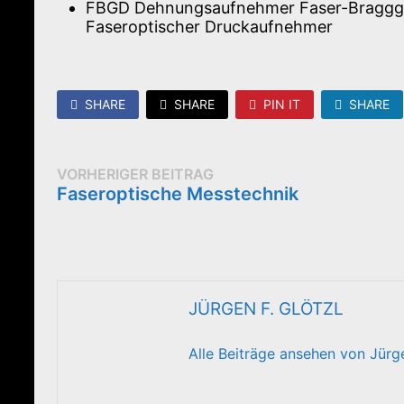
FBGD Dehnungsaufnehmer Faser-Bragggit
Faseroptischer Druckaufnehmer
SHARE
SHARE
PIN IT
SHARE
BEITRAGSNAVIGATION
Vorheriger
VORHERIGER BEITRAG
Beitrag:
Faseroptische Messtechnik
JÜRGEN F. GLÖTZL
Alle Beiträge ansehen von Jürg